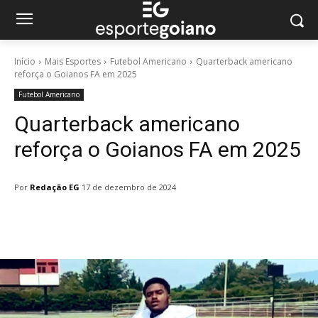
Início
Mais Esportes
Futebol Americano
Quarterback americano
reforça o Goianos FA em 2025
Futebol Americano
Quarterback americano
reforça o Goianos FA em 2025
Por
Redação EG
17 de dezembro de 2024
Facebook
Twitter
Pinterest
W