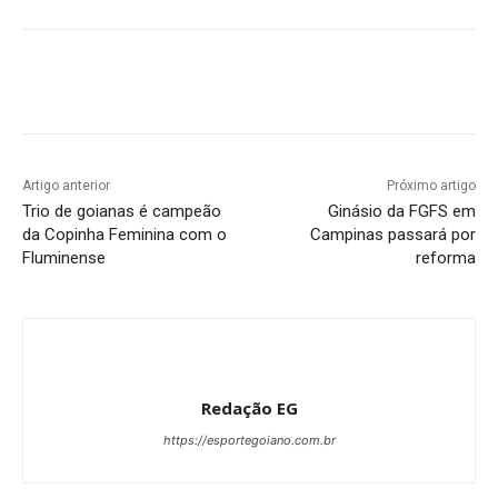
Facebook
Twitter
Pinterest
W
Artigo anterior
Próximo artigo
Trio de goianas é campeão
Ginásio da FGFS em
da Copinha Feminina com o
Campinas passará por
Fluminense
reforma
Redação EG
https://esportegoiano.com.br