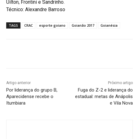
Uilton, Frontini e Sandrinho.
Técnico: Alexandre Barroso
TAGS
CRAC
esporte goiano
Goianão 2017
Goianésia
Facebook
Twitter
Pinterest
W
Artigo anterior
Próximo artigo
Por liderança do grupo B,
Fuga do Z-2 e liderança do
Aparecidense recebe o
estadual: metas de Anápolis
Itumbiara
e Vila Nova