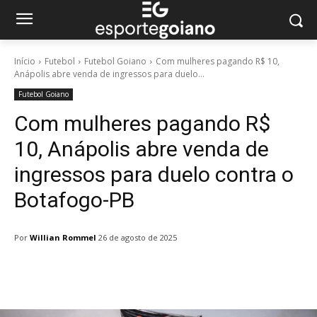
Início
Futebol
Futebol Goiano
Com mulheres pagando R$ 10,
Anápolis abre venda de ingressos para duelo...
Futebol Goiano
Com mulheres pagando R$
10, Anápolis abre venda de
ingressos para duelo contra o
Botafogo-PB
Por
Willian Rommel
26 de agosto de 2025
Facebook
Twitter
Pinterest
W