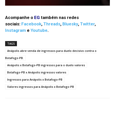
Acompanhe o
EG
também nas redes
sociais:
Facebook
,
Threads
,
Bluesky
,
Twitter
,
Instagram
e
Youtube
.
TAGS
Anápolis abre venda de ingressos para duelo decisivo contra o
Botafogo-PB.
Anápolis x Botafogo-PB ingressos para o duelo valores
Botafogo-PB x Anápolis ingressos valores
Ingressos para Anápolis x Botafogo-PB
Valores ingressos para Anápolis x Botafogo-PB
Facebook
Twitter
Pinterest
W