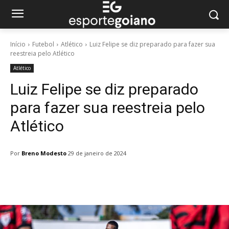
Início
Futebol
Atlético
Luiz Felipe se diz preparado para fazer sua
reestreia pelo Atlético
Atlético
Luiz Felipe se diz preparado
para fazer sua reestreia pelo
Atlético
Por
Breno Modesto
29 de janeiro de 2024
Facebook
Twitter
Pinterest
W