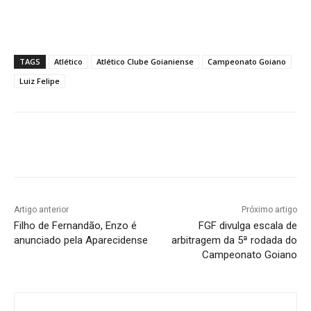
TAGS
Atlético
Atlético Clube Goianiense
Campeonato Goiano
Luiz Felipe
Facebook
Twitter
Pinterest
W
Artigo anterior
Próximo artigo
Filho de Fernandão, Enzo é
FGF divulga escala de
anunciado pela Aparecidense
arbitragem da 5ª rodada do
Campeonato Goiano