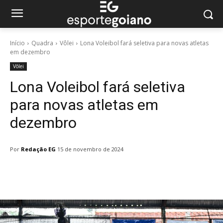
Início
Quadra
Vôlei
Lona Voleibol fará seletiva para novas atletas
em dezembro
Vôlei
Lona Voleibol fará seletiva
para novas atletas em
dezembro
Por
Redação EG
15 de novembro de 2024
Facebook
Twitter
Pinterest
W