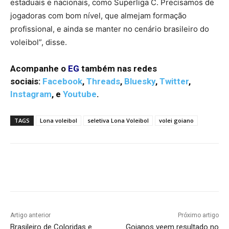
estaduais e nacionais, como Superliga C. Precisamos de
jogadoras com bom nível, que almejam formação
profissional, e ainda se manter no cenário brasileiro do
voleibol”, disse.
Acompanhe o
EG
também nas redes
sociais:
Facebook
,
Threads
,
Bluesky
,
Twitter
,
Instagram
,
e
Youtube
.
TAGS
Lona voleibol
seletiva Lona Voleibol
volei goiano
Facebook
Twitter
Pinterest
W
Artigo anterior
Próximo artigo
Brasileiro de Coloridas e
Goianos veem resultado no