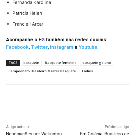
Fernanda Karoline
Patrícia Helen
Francieli Arcari
Acompanhe o
EG
também nas redes sociais:
Facebook
,
Twitter
,
Instagram
e
Youtube
.
TAGS
basquete
basquete feminino
basquete goiano
Campeonato Brasileiro Master Basquete
Ladies
Facebook
Twitter
Pinterest
W
Artigo anterior
Próximo artigo
Negociações por Wellington
Em Goiânia, Brasileiro de