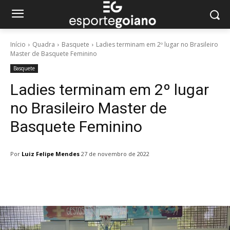
Início
Quadra
Basquete
Ladies terminam em 2º lugar no Brasileiro
Master de Basquete Feminino
Basquete
Ladies terminam em 2º lugar
no Brasileiro Master de
Basquete Feminino
Por
Luiz Felipe Mendes
27 de novembro de 2022
Facebook
Twitter
Pinterest
W