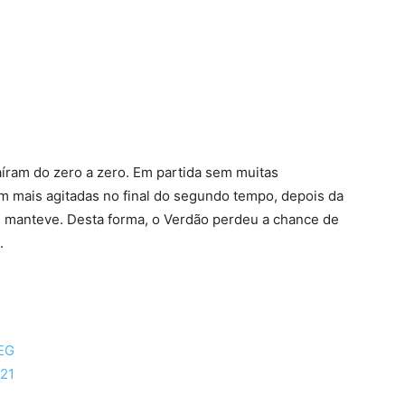
terest
WhatsApp
aíram do zero a zero. Em partida sem muitas
am mais agitadas no final do segundo tempo, depois da
e manteve. Desta forma, o Verdão perdeu a chance de
.
 EG
021