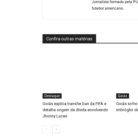
Jornalista formado pela P
futebol americano.
Confira outras matérias
Destaque
Goiás
Goiás explica transfer ban da FIFA e
Goiás sofre 
detalha origem da dívida envolvendo
imbróglio d
Jhonny Lucas