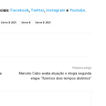
ciais:
Facebook
,
Twitter
,
Instagram
e
Youtube
.
 Série B 2021
Série B
Série B 2021
terest
WhatsApp
Próximo artigo
da
Marcelo Cabo avalia atuação e elogia segunda
etapa: “fizemos dois tempos distintos”