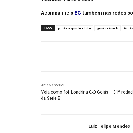
Acompanhe o
EG
também nas redes so
TAGS
goiás esporte clube
goiás série b
Goiás
Facebook
Twitter
Pin
Artigo anterior
Veja como foi: Londrina 0x0 Goiás – 31ª roda
da Série B
Luiz Felipe Mendes