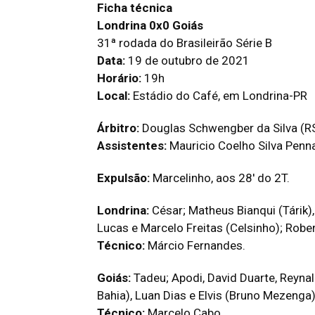
Ficha técnica
Londrina 0x0
Goiás
31ª rodada do Brasileirão Série B
Data:
19 de outubro de 2021
Horário:
19h
Local:
Estádio do Café, em Londrina-PR
Árbitro:
Douglas Schwengber da Silva (R
Assistentes:
Mauricio Coelho Silva Penn
Expulsão:
Marcelinho, aos 28′ do 2T.
Londrina:
César; Matheus Bianqui (Tárik)
Lucas e Marcelo Freitas (Celsinho); Rober
Técnico:
Márcio Fernandes.
Goiás:
Tadeu; Apodi, David Duarte, Reynal
Bahia), Luan Dias e Elvis (Bruno Mezenga
Técnico:
Marcelo Cabo.