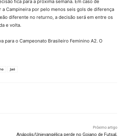
decisão fica para a próxima semana. Em caso de
er a Campineira por pelo menos seis gols de diferença
eão diferente no returno, a decisão será em entre os
a e volta.
va para o Campeonato Brasileiro Feminino A2. O
no
Jaó
terest
WhatsApp
Próximo artigo
Anápolis/Unievangélica perde no Goiano de Futsal,