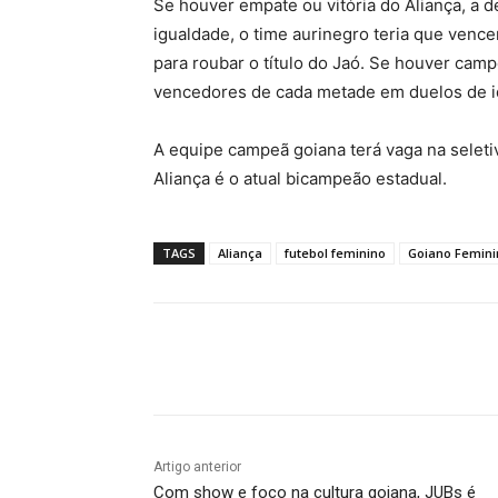
Se houver empate ou vitória do Aliança, a 
igualdade, o time aurinegro teria que venc
para roubar o título do Jaó. Se houver camp
vencedores de cada metade em duelos de id
A equipe campeã goiana terá vaga na seleti
Aliança é o atual bicampeão estadual.
TAGS
Aliança
futebol feminino
Goiano Femini
Facebook
Twitter
Pin
Artigo anterior
Com show e foco na cultura goiana, JUBs é