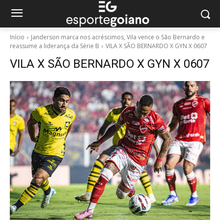
Início
Janderson marca nos acréscimos, Vila vence o São Bernardo e
reassume a liderança da Série B
VILA X SÃO BERNARDO X GYN X 0607
VILA X SÃO BERNARDO X GYN X 0607