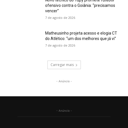
Novo técnico do Tupy promete futebol
ofensivo contra o Goiânia: “precisamos
vencer”
7 de agosto de 2026
Matheusinho projeta acesso e elogia CT
do Atlético: “um dos melhores que já vi”
7 de agosto de 2026
Carregar mais
- Anúncio -
- Anúncio -