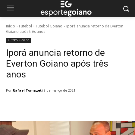
Início
Futebol
Futebol Goiano
Iporá anuncia retorno de Everton
Goiano após três anos
Futebol Goiano
Iporá anuncia retorno de
Everton Goiano após três
anos
Por
Rafael Tomazeti
9 de março de 2021
Facebook
Twitter
Pinterest
W