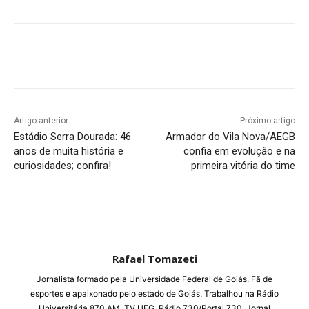
Facebook
Twitter
Pinterest
W
Artigo anterior
Próximo artigo
Estádio Serra Dourada: 46
Armador do Vila Nova/AEGB
anos de muita história e
confia em evolução e na
curiosidades; confira!
primeira vitória do time
Rafael Tomazeti
Jornalista formado pela Universidade Federal de Goiás. Fã de
esportes e apaixonado pelo estado de Goiás. Trabalhou na Rádio
Universitária 870 AM, TV UFG, Rádio 730/Portal 730, Jornal