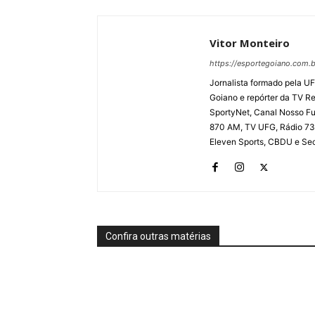
Vitor Monteiro
https://esportegoiano.com.b
Jornalista formado pela UF
Goiano e repórter da TV R
SportyNet, Canal Nosso Fut
870 AM, TV UFG, Rádio 730
Eleven Sports, CBDU e Secr
Confira outras matérias