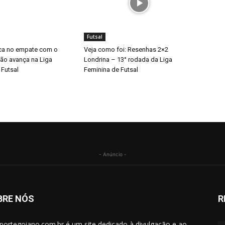
Futsal
ca no empate com o
Veja como foi: Resenhas 2×2
não avança na Liga
Londrina – 13° rodada da Liga
 Futsal
Feminina de Futsal
- Anúncio -
BRE NÓS
R
portegoiano.com.br é um site dedicado à divulgação e ao