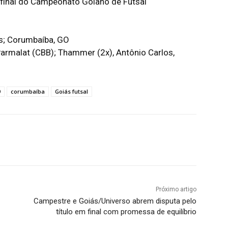
 final do Campeonato Goiano de Futsal
s; Corumbaíba, GO
e Parmalat (CBB); Thammer (2x), Antônio Carlos,
9
corumbaíba
Goiás futsal
terest
WhatsApp
Próximo artigo
Campestre e Goiás/Universo abrem disputa pelo
título em final com promessa de equilíbrio