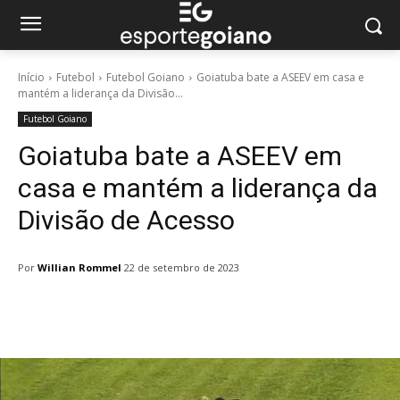
Início
Futebol
Futebol Goiano
Goiatuba bate a ASEEV em casa e
mantém a liderança da Divisão...
Futebol Goiano
Goiatuba bate a ASEEV em
casa e mantém a liderança da
Divisão de Acesso
Por
Willian Rommel
22 de setembro de 2023
Facebook
Twitter
Pinterest
W