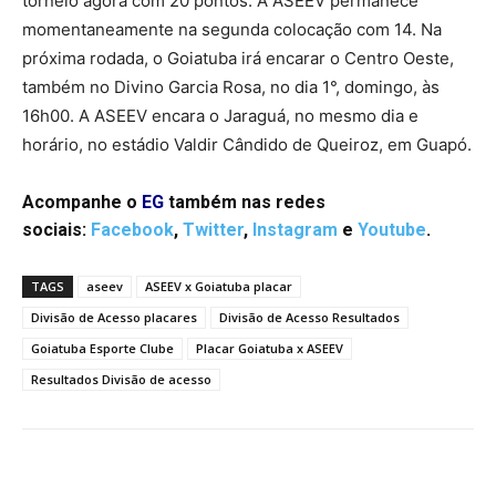
torneio agora com 20 pontos. A ASEEV permanece
momentaneamente na segunda colocação com 14. Na
próxima rodada, o Goiatuba irá encarar o Centro Oeste,
também no Divino Garcia Rosa, no dia 1°, domingo, às
16h00. A ASEEV encara o Jaraguá, no mesmo dia e
horário, no estádio Valdir Cândido de Queiroz, em Guapó.
Acompanhe o
EG
também nas redes
sociais:
Facebook
,
Twitter
,
Instagram
e
Youtube
.
TAGS
aseev
ASEEV x Goiatuba placar
Divisão de Acesso placares
Divisão de Acesso Resultados
Goiatuba Esporte Clube
Placar Goiatuba x ASEEV
Resultados Divisão de acesso
Facebook
Twitter
Pinterest
W