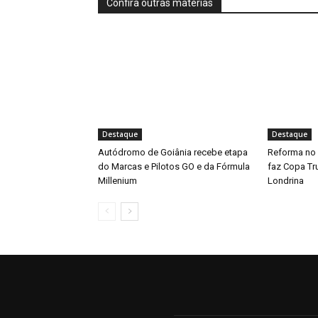
Confira outras matérias
Destaque
Destaque
Autódromo de Goiânia recebe etapa
Reforma no
do Marcas e Pilotos GO e da Fórmula
faz Copa Tru
Millenium
Londrina