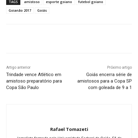
TAGS
amistoso
esporte goiano
futebol goiano
Goianão 2017
Goiás
Facebook
Twitter
Pinterest
W
Artigo anterior
Próximo artigo
Trindade vence Atlético em
Goiás encerra série de
amistoso preparatório para
amistosos para a Copa SP
Copa São Paulo
com goleada de 9 a 1
Rafael Tomazeti