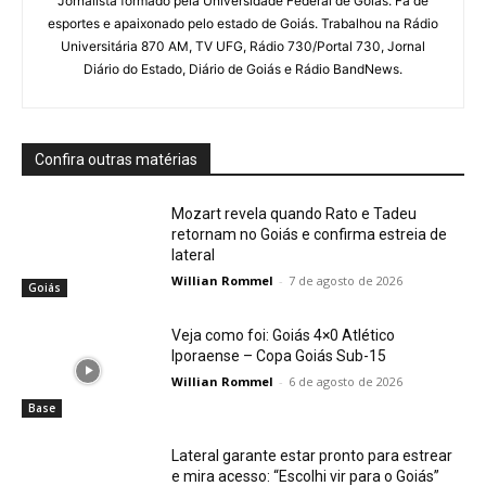
Jornalista formado pela Universidade Federal de Goiás. Fã de
esportes e apaixonado pelo estado de Goiás. Trabalhou na Rádio
Universitária 870 AM, TV UFG, Rádio 730/Portal 730, Jornal
Diário do Estado, Diário de Goiás e Rádio BandNews.
Confira outras matérias
Mozart revela quando Rato e Tadeu
retornam no Goiás e confirma estreia de
lateral
Willian Rommel
-
7 de agosto de 2026
Goiás
Veja como foi: Goiás 4×0 Atlético
Iporaense – Copa Goiás Sub-15
Willian Rommel
-
6 de agosto de 2026
Base
Lateral garante estar pronto para estrear
e mira acesso: “Escolhi vir para o Goiás”