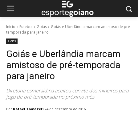
Início
Futebol
Goiás
Goiás e Uberlândia marcam amistoso de pré-
temporada para janeiro
Goiás
Goiás e Uberlândia marcam
amistoso de pré-temporada
para janeiro
Diretoria esmeraldina aceitou convite dos mineiros para
jogo de pré-temporada no próximo mês
Por
Rafael Tomazeti
24 de dezembro de 2016
Facebook
Twitter
Pinterest
W