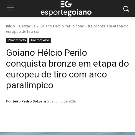
Início
Destaque
Goiano Hélcio Perilo conquista bronze em etapa do
europeu de tiro com...
Paradesporto
Tiro com Arco
Goiano Hélcio Perilo
conquista bronze em etapa do
europeu de tiro com arco
paralímpico
Por
João Pedro Bolzam
5 de julho de 2026
Facebook
Twitter
Pinterest
W