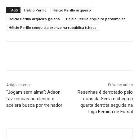
TAGS
Hélcio Perillo
Hélcio Perillo arqueiro
Hélcio Perillo arqueiro goiano
Hélcio Perillo arqueiro paralímpico
Hélcio Perillo conquista bronze na rupública tcheca
Facebook
Twitter
Pinterest
W
Artigo anterior
Próximo artigo
“Jogam sem alma”: Adson
Resenhas é derrotado pelo
faz críticas ao elenco e
Leoas da Serra e chega à
acelera busca por treinador
quarta derrota seguida na
Liga Femina de Futsal