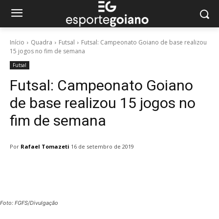
Início
Quadra
Futsal
Futsal: Campeonato Goiano de base realizou
15 jogos no fim de semana
Futsal
Futsal: Campeonato Goiano
de base realizou 15 jogos no
fim de semana
Por
Rafael Tomazeti
16 de setembro de 2019
Facebook
Twitter
Pinterest
W
Foto: FGFS/Divulgação