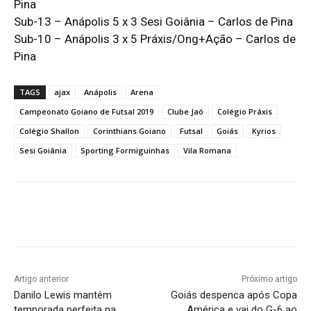
Pina
Sub-13 – Anápolis 5 x 3 Sesi Goiânia – Carlos de Pina
Sub-10 – Anápolis 3 x 5 Práxis/Ong+Ação – Carlos de
Pina
TAGS
ajax
Anápolis
Arena
Campeonato Goiano de Futsal 2019
Clube Jaó
Colégio Práxis
Colégio Shallon
Corinthians Goiano
Futsal
Goiás
Kyrios
Sesi Goiânia
Sporting Formiguinhas
Vila Romana
Facebook
Twitter
Pinterest
W
Artigo anterior
Próximo artigo
Danilo Lewis mantém
Goiás despenca após Copa
temporada perfeita na
América e vai do G-6 ao