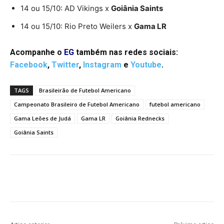
14 ou 15/10: AD Vikings x
Goiânia Saints
14 ou 15/10: Rio Preto Weilers x
Gama LR
Acompanhe o
EG
também nas redes sociais:
Facebook
,
Twitter
,
Instagram
e
Youtube
.
TAGS
Brasileirão de Futebol Americano
Campeonato Brasileiro de Futebol Americano
futebol americano
Gama Leões de Judá
Gama LR
Goiânia Rednecks
Goiânia Saints
Facebook
Twitter
Pinterest
W