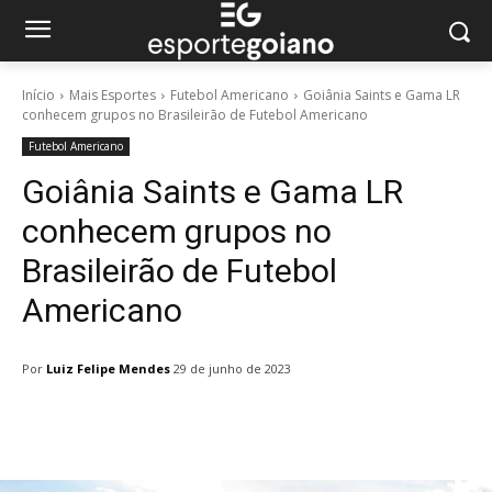
Início
Mais Esportes
Futebol Americano
Goiânia Saints e Gama LR
conhecem grupos no Brasileirão de Futebol Americano
Futebol Americano
Goiânia Saints e Gama LR
conhecem grupos no
Brasileirão de Futebol
Americano
Por
Luiz Felipe Mendes
29 de junho de 2023
Facebook
Twitter
Pinterest
W