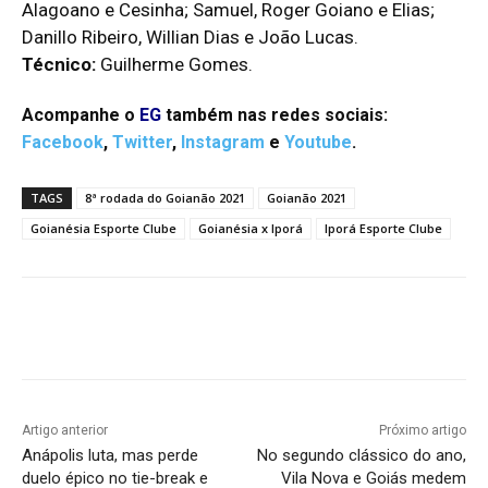
Alagoano e Cesinha; Samuel, Roger Goiano e Elias;
Danillo Ribeiro, Willian Dias e João Lucas.
Técnico:
Guilherme Gomes.
Acompanhe o
EG
também nas redes sociais:
Facebook
,
Twitter
,
Instagram
e
Youtube
.
TAGS
8ª rodada do Goianão 2021
Goianão 2021
Goianésia Esporte Clube
Goianésia x Iporá
Iporá Esporte Clube
Facebook
Twitter
Pinterest
W
Artigo anterior
Próximo artigo
Anápolis luta, mas perde
No segundo clássico do ano,
duelo épico no tie-break e
Vila Nova e Goiás medem