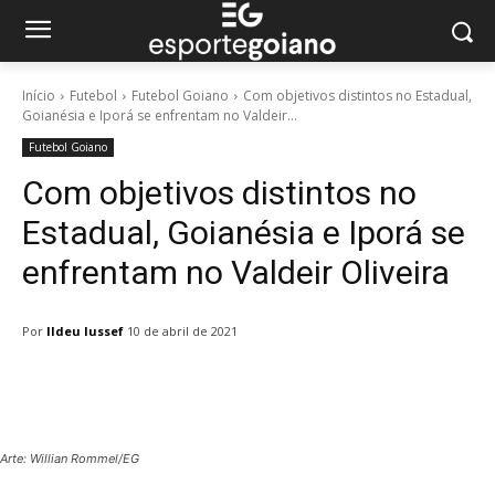
Início
Futebol
Futebol Goiano
Com objetivos distintos no Estadual,
Goianésia e Iporá se enfrentam no Valdeir...
Futebol Goiano
Com objetivos distintos no
Estadual, Goianésia e Iporá se
enfrentam no Valdeir Oliveira
Por
Ildeu Iussef
10 de abril de 2021
Facebook
Twitter
Pinterest
W
Arte: Willian Rommel/EG