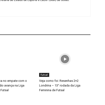
Futsal
ca no empate com o
Veja como foi: Resenhas 2×2
não avança na Liga
Londrina – 13° rodada da Liga
 Futsal
Feminina de Futsal