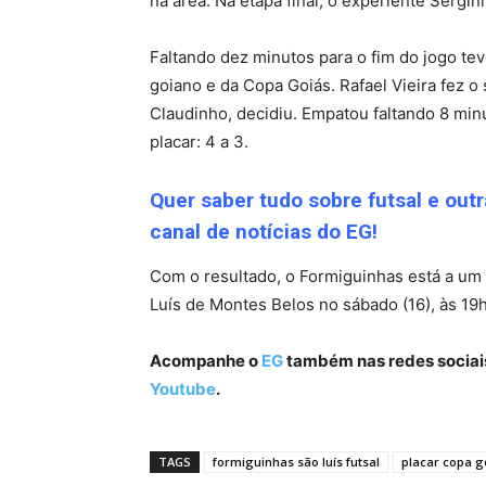
na área. Na etapa final, o experiente Sergi
Faltando dez minutos para o fim do jogo tev
goiano e da Copa Goiás. Rafael Vieira fez o
Claudinho, decidiu. Empatou faltando 8 min
placar: 4 a 3.
Quer saber tudo sobre futsal e out
canal de notícias do EG!
Com o resultado, o Formiguinhas está a um 
Luís de Montes Belos no sábado (16), às 19
Acompanhe o
EG
também nas redes sociai
Youtube
.
TAGS
formiguinhas são luís futsal
placar copa go