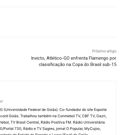
terest
WhatsApp
Próximo artigo
Invicto, Atlético-GO enfrenta Flamengo por
classificação na Copa do Brasil sub-15
r/
G (Universidade Federal de Goiás). Co-fundador do site Esporte
ecord Goiás. Trabalhou também na Conmebol TV, CBF TV, Dazn,
ebol, TV Brasil Central, Rádio Positiva FM. Rádio Universitária
/Portal 730, Rádio e TV Sagres, jornal O Popular, MyCujoo,
etaria de Estado de Esporte e Lazer (Seel) de Goiás.