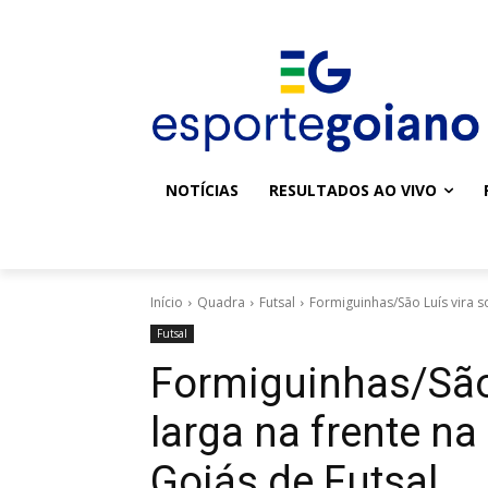
NOTÍCIAS
RESULTADOS AO VIVO
Início
Quadra
Futsal
Formiguinhas/São Luís vira so
Futsal
Formiguinhas/São 
larga na frente n
Goiás de Futsal