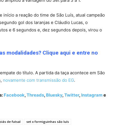
nho ampliou a vantagem do Set para 3 a 1.
e início a reação do time de São Luís, atual campeão
 segundo gol dos laranjas e Cláudio Lucas, o
utos e 6 segundos e, dez segundos depois, virou o
ras modalidades? Clique aqui e entre no
empate do título. A partida da taça acontece em São
h,
novamente com transmissão do EG
.
s:
Facebook
,
Threads
,
Bluesky
,
Twitter
,
Instagram
e
iás de futsal
set x formiguinhas são luís