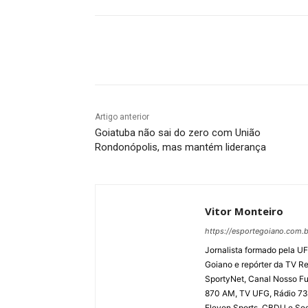
Facebook
Twitter
Pin
Artigo anterior
Goiatuba não sai do zero com União
Rondonópolis, mas mantém liderança
Vitor Monteiro
https://esportegoiano.com.b
Jornalista formado pela UF
Goiano e repórter da TV R
SportyNet, Canal Nosso Fut
870 AM, TV UFG, Rádio 730
Eleven Sports, CBDU e Secr