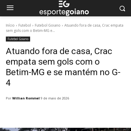
Início
Futebol
Futebol Goiano
Atuando fora de casa, Crac empata
sem gols com o Betim-MG e...
Futebol Goiano
Atuando fora de casa, Crac
empata sem gols com o
Betim-MG e se mantém no G-
4
Por
Willian Rommel
9 de maio de 2026
Facebook
Twitter
Pinterest
W