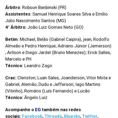
Árbitro
: Robson Banbinski (PR)
Assistentes
: Samuel Henrique Soares Silva e Emílio
Foto: Hans Hermann
Júlio Nascimento Santos (MG)
4° Árbitro:
João Luiz Gomes Neto (GO)
Betim
: Michael; Belão (Gabriel Caipira), jean, Rodolfo
Almeão e Pedro Henrique; Adriano Júnior (Jemerson)
, Arílson e Diego Jardel (Bruno Menezes); Erick Salles,
Marcelo e PH
Técnico
: Leandro Zago
Crac:
Cleriston; Luan Sales, Joanderson, Vitor Mota e
Gabriel; Alemão, Dudu e Jefferson; Iago Martins
Foto: Hans Hermann
(Vitinho), Romário (Luís Fernando) e Lucão
Técnico
: Ângelo Luiz
Acompanhe o
EG
também nas redes
sociais:
Facebook
,
Threads
,
Bluesky
,
Twitter
,