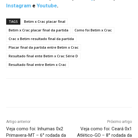
Instagram
e
Youtube
.
TAGS
Betim x Crac placar final
Betim x Crac placar final da partida
Como foi Betim x Crac
Crac x Betim resultado final da partida
Placar final da partida entre Betim x Crac
Resultado final ente Betim x Crac Série D
Resultado final entre Betim x Crac
Facebook
Twitter
Pinterest
W
Artigo anterior
Próximo artigo
Veja como foi: Inhumas 0x2
Veja como foi: Ceará 0x1
Primavera-MT – 6° rodada da
Atlético-GO – 8° rodada da