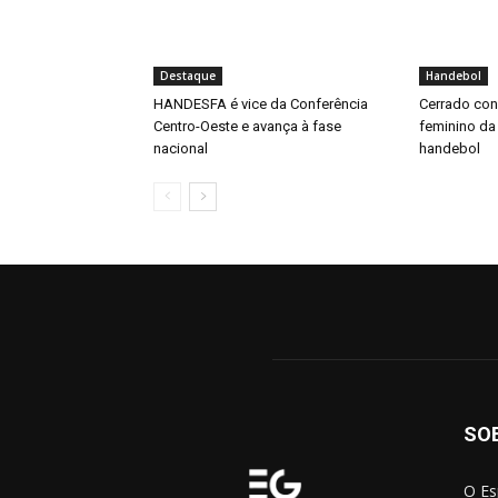
Destaque
Handebol
HANDESFA é vice da Conferência
Cerrado conq
Centro-Oeste e avança à fase
feminino da
nacional
handebol
SO
O Es