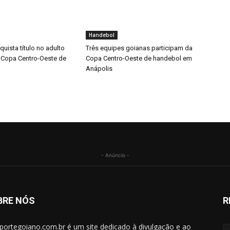
Handebol
uista título no adulto
Três equipes goianas participam da
 Copa Centro-Oeste de
Copa Centro-Oeste de handebol em
Anápolis
- Anúncio -
BRE NÓS
R
portegoiano.com.br é um site dedicado à divulgação e ao