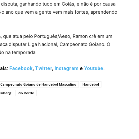
 disputa, ganhando tudo em Goiás, e não é por causa
. No ano que vem a gente vem mais fortes, aprendendo
a, que atua pelo Português/Aeso, Ramon crê em um
usca disputar Liga Nacional, Campeonato Goiano. O
ado na temporada.
ais:
Facebook
,
Twitter
,
Instagram
e
Youtube
.
Campeonato Goiano de Handebol Masculino
Handebol
enberg
Rio Verde
terest
WhatsApp