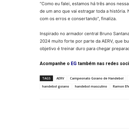
“Como eu falei, estamos há três anos nessa
de um ano que vai estragar toda a história
com os erros e consertando”, finaliza.
Inspirado no armador central Bruno Santan
2024 muito forte por parte da AERV, que b
objetivo é treinar duro para chegar prepar
Acompanhe o
EG
também nas redes soci
TAGS
AERV
Campeonato Goiano de Handebol
handebol goiano
handebol masculino
Ramon Ef
Facebook
Twitter
Pin