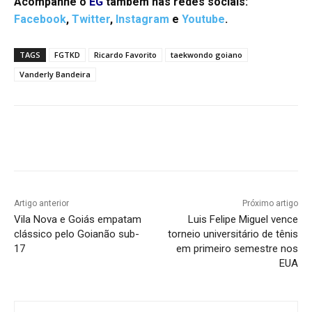
Acompanhe o
EG
também nas redes sociais:
Facebook
,
Twitter
,
Instagram
e
Youtube
.
TAGS
FGTKD
Ricardo Favorito
taekwondo goiano
Vanderly Bandeira
Facebook
Twitter
Pinterest
W
Artigo anterior
Próximo artigo
Vila Nova e Goiás empatam
Luis Felipe Miguel vence
clássico pelo Goianão sub-
torneio universitário de tênis
17
em primeiro semestre nos
EUA