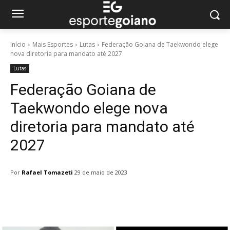
Início
Mais Esportes
Lutas
Federação Goiana de Taekwondo elege
nova diretoria para mandato até 2027
Lutas
Federação Goiana de
Taekwondo elege nova
diretoria para mandato até
2027
Por
Rafael Tomazeti
29 de maio de 2023
Facebook
Twitter
Pinterest
W