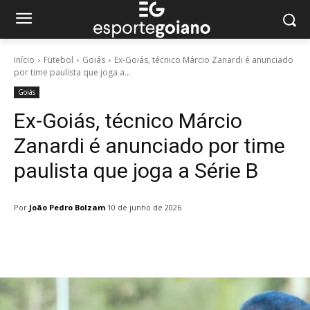
Início
Futebol
Goiás
Ex-Goiás, técnico Márcio Zanardi é anunciado
por time paulista que joga a...
Goiás
Ex-Goiás, técnico Márcio
Zanardi é anunciado por time
paulista que joga a Série B
Por
João Pedro Bolzam
10 de junho de 2026
Facebook
Twitter
Pinterest
W