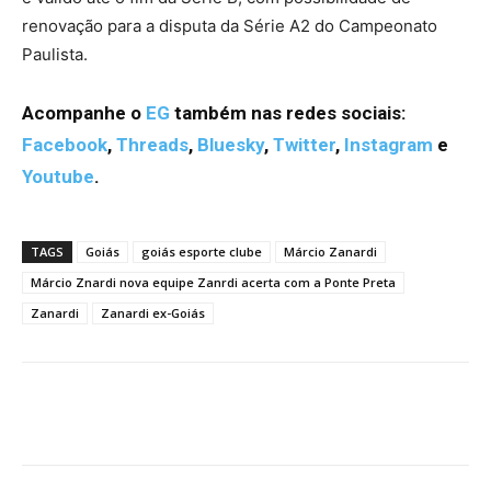
renovação para a disputa da Série A2 do Campeonato
Paulista.
Acompanhe o
EG
também nas redes sociais:
Facebook
,
Threads
,
Bluesky
,
Twitter
,
Instagram
e
Youtube
.
TAGS
Goiás
goiás esporte clube
Márcio Zanardi
Márcio Znardi nova equipe Zanrdi acerta com a Ponte Preta
Zanardi
Zanardi ex-Goiás
Facebook
Twitter
Pinterest
W