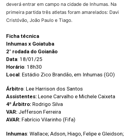
deverá entrar em campo na cidade de Inhumas. Na
primeira partida três atletas foram amarelados: Davi
Cristóvão, João Paulo e Tiago.
Ficha técnica
Inhumas x Goiatuba
2° rodada do Goianão
Data
: 18/01/25
Horário
: 18h30
Local
: Estádio Zico Brandão, em Inhumas (GO)
Árbitro
: Lee Harrison dos Santos
Assistentes:
Leone Carvalho e Michele Caixeta
4º Árbitro:
Rodrigo Silva
VAR:
Jefferson Ferreira
AVAR:
Fabrício Vilarinho (Fifa)
Inhumas
: Wallace; Adson, Hiago, Felipe e Gleidson;