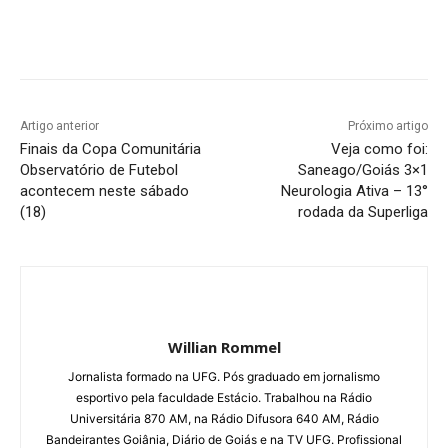
Facebook
Twitter
Pinterest
W
Artigo anterior
Próximo artigo
Finais da Copa Comunitária
Veja como foi:
Observatório de Futebol
Saneago/Goiás 3×1
acontecem neste sábado
Neurologia Ativa – 13°
(18)
rodada da Superliga
Willian Rommel
Jornalista formado na UFG. Pós graduado em jornalismo
esportivo pela faculdade Estácio. Trabalhou na Rádio
Universitária 870 AM, na Rádio Difusora 640 AM, Rádio
Bandeirantes Goiânia, Diário de Goiás e na TV UFG. Profissional