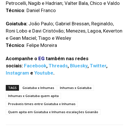
Petrocelli, Nagib e Hadrian; Valter Bala, Chico e Valdo
Técnico
: Daniel Franco
Goiatuba:
João Paulo; Gabriel Bressan, Reginaldo,
Roni Lobo e Davi Cristóvão; Menezes, Lagoa, Keverton
e Gean Maciel; Tiago e Wesley
Técnico
: Felipe Moreira
Acompanhe o
EG
também nas redes
sociais:
Facebook
,
Threads
,
Bluesky
,
Twitter
,
Instagram
e
Youtube
.
TAGS
Goiatuba x Inhumas
Inhumas x Goiatuba
Inhumas x Goiatuba quem apita
Prováveis times entre Goiatuba x Inhumas
Quem apita em Goiatuba x Inhumas escalações Goianão