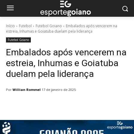
Início
Futebol
Futebol Goiano
Embalados após vencerem na
estreia, Inhumas e Goiatuba duelam pela liderança
Futebol Goiano
Embalados após vencerem na
estreia, Inhumas e Goiatuba
duelam pela liderança
Por
Willian Rommel
17 de janeiro de 2025
Facebook
Twitter
Pinterest
W