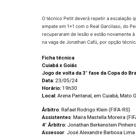
O técnico Petit deverá repetir a escalação
empate em 1×1 com o Real Garcilaso, do Per
recuperaram de lesão e estão novamente à d
na vaga de Jonathan Cafú, por opção técnic
Ficha técnica
Cuiabá x Goiás
Jogo de volta da 3° fase da Copa do Bra
Data:
23/05/24
Horário:
19h30
Local:
Arena Pantanal, em Cuiabá, Mato 
Árbitro
: Rafael Rodrigo Klein (FIFA-RS)
Assistentes
: Maira Mastella Moreira (FI
4° Árbitro:
Jonathan Berkenstein Pinheiro
Assessor
: José Alexandre Barbosa Lima