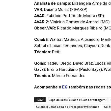
Analista de campo:
Elizângela Almeida d
VAR:
Daiane Muniz (FIFA-SP)
AVAR:
Fabrício Porfírio de Moura (SP)
AVAR 2:
Vinícius Gomes de Amaral (MG)
Obser.VAR:
Ricardo Marques Ribeiro (MG
Cuiabá:
Walter; Matheus Alexandre, Marll
Sobral e Lucas Fernandes; Clayson, Derik 
Técnico:
Petit
Goiás:
Tadeu; Diego, David Braz, Lucas Ri
Gava); Breno Herculano (Paulo Baya), We
Técnico:
Márcio Fernandes
Acompanhe o
EG
também nas redes so
TAGS
Copa do Brasil Cuiabá x Goiás arbitragem
Cuiabá x Goiás Copa do Brasil prováveis times
Goiá