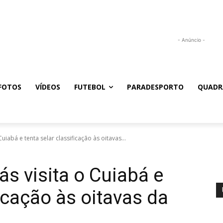
- Anúncio -
FOTOS
VÍDEOS
FUTEBOL
PARADESPORTO
QUADR
iabá e tenta selar classificação às oitavas...
s visita o Cuiabá e
ficação às oitavas da