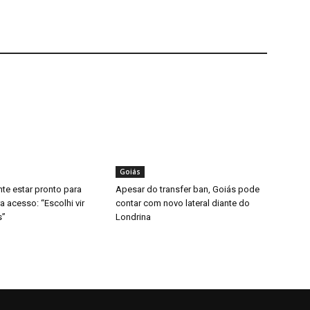
Goiás
nte estar pronto para
Apesar do transfer ban, Goiás pode
ra acesso: “Escolhi vir
contar com novo lateral diante do
s”
Londrina