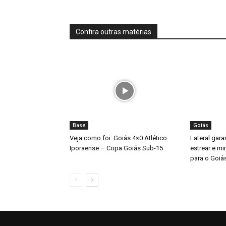
Confira outras matérias
Base
Goiás
Veja como foi: Goiás 4×0 Atlético
Lateral gara
Iporaense – Copa Goiás Sub-15
estrear e mi
para o Goiá