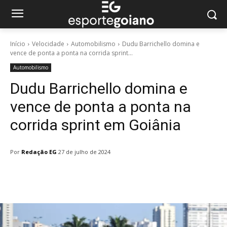
Início
Velocidade
Automobilismo
Dudu Barrichello domina e
vence de ponta a ponta na corrida sprint...
Automobilismo
Dudu Barrichello domina e
vence de ponta a ponta na
corrida sprint em Goiânia
Por
Redação EG
27 de julho de 2024
Facebook
Twitter
Pinterest
W