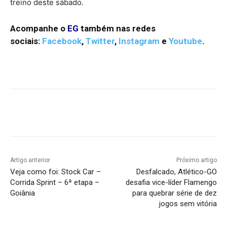
treino deste sábado.
Acompanhe o
EG
também nas redes
sociais:
Facebook
,
Twitter
,
Instagram
e
Youtube
.
Facebook
Twitter
Pinterest
W
Artigo anterior
Próximo artigo
Veja como foi: Stock Car –
Desfalcado, Atlético-GO
Corrida Sprint – 6ª etapa –
desafia vice-líder Flamengo
Goiânia
para quebrar série de dez
jogos sem vitória