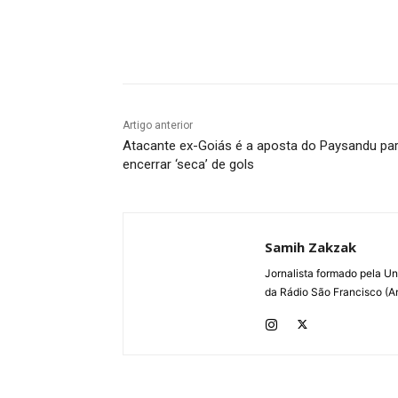
Facebook
Twitter
Pin
Artigo anterior
Atacante ex-Goiás é a aposta do Paysandu pa
encerrar ‘seca’ de gols
Samih Zakzak
Jornalista formado pela Un
da Rádio São Francisco (An