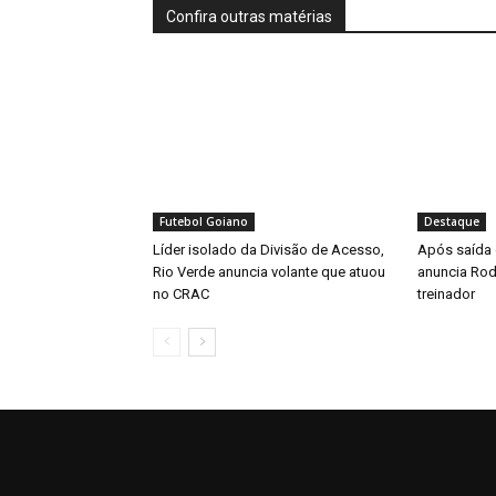
Confira outras matérias
Futebol Goiano
Destaque
Líder isolado da Divisão de Acesso,
Após saída 
Rio Verde anuncia volante que atuou
anuncia Rod
no CRAC
treinador