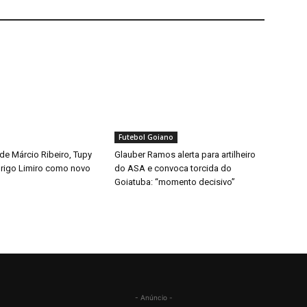
Futebol Goiano
de Márcio Ribeiro, Tupy
Glauber Ramos alerta para artilheiro
rigo Limiro como novo
do ASA e convoca torcida do
Goiatuba: “momento decisivo”
- Anúncio -