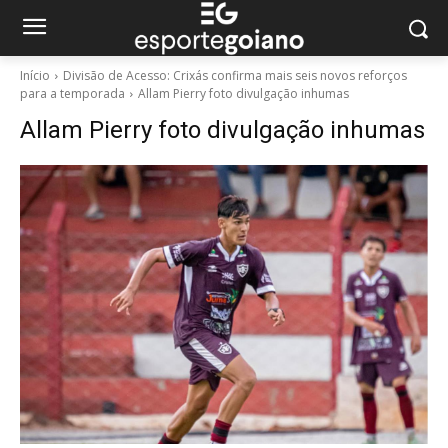
Início
Divisão de Acesso: Crixás confirma mais seis novos reforços
para a temporada
Allam Pierry foto divulgação inhumas
Allam Pierry foto divulgação inhumas