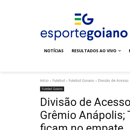
NOTÍCIAS
RESULTADOS AO VIVO
Início
Futebol
Futebol Goiano
Divisão de Acesso:
Futebol Goiano
Divisão de Acesso
Grêmio Anápolis; 
ficam no empate