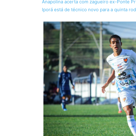
Anapolina acerta com zagueiro ex-Ponte P
Iporá está de técnico novo para a quinta r