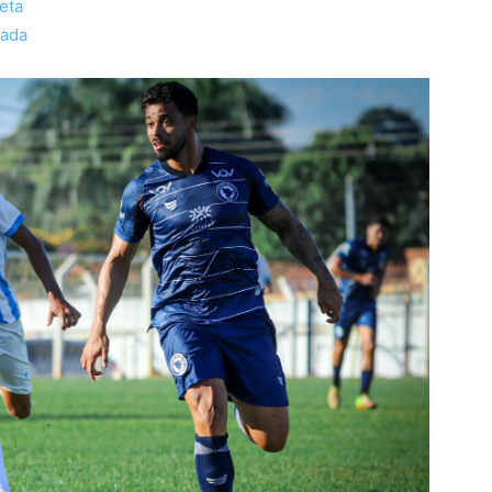
reta
odada