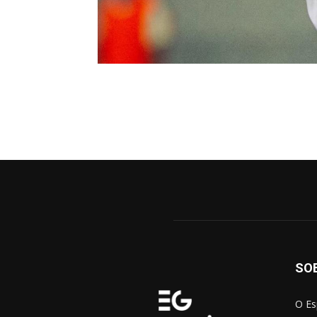
SO
O Es