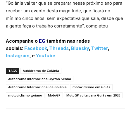
“Goiânia vai ter que se preparar nesse próximo ano para
receber um evento desta magnitude, que ficará no
mínimo cinco anos, sem expectativa que saia, desde que
a gente faça o trabalho corretamente”, completou
Acompanhe o
EG
também nas redes
sociais:
Facebook
,
Threads
,
Bluesky
,
Twitter
,
Instagram
,
e
Youtube
.
TAGS
Autódromo de Goiânia
Autódromo Internacional Ayrton Senna
Autódromo Internacional de Goiânia
motociclismo em Goiás
motociclismo goiano
MotoGP
MotoGP volta para Goiás em 2026
Facebook
Twitter
Pinterest
W