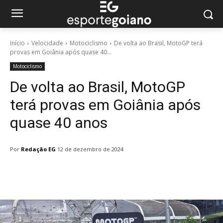
Início
Velocidade
Motociclismo
De volta ao Brasil, MotoGP terá
provas em Goiânia após quase 40...
Motociclismo
De volta ao Brasil, MotoGP
terá provas em Goiânia após
quase 40 anos
Por
Redação EG
12 de dezembro de 2024
Facebook
Twitter
Pinterest
W