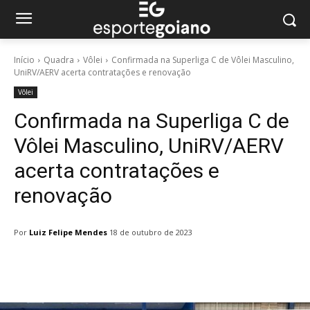
Início
Quadra
Vôlei
Confirmada na Superliga C de Vôlei Masculino,
UniRV/AERV acerta contratações e renovação
Vôlei
Confirmada na Superliga C de
Vôlei Masculino, UniRV/AERV
acerta contratações e
renovação
Por
Luiz Felipe Mendes
18 de outubro de 2023
Facebook
Twitter
Pinterest
W