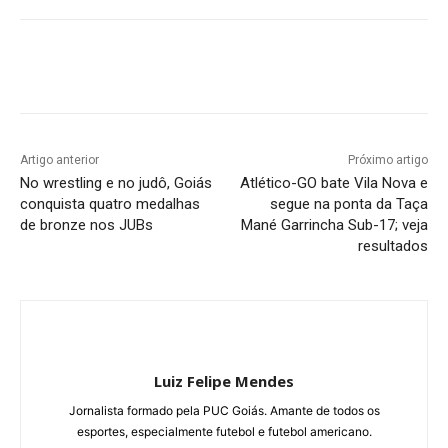
Facebook
Twitter
Pinterest
W
Artigo anterior
Próximo artigo
No wrestling e no judô, Goiás
Atlético-GO bate Vila Nova e
conquista quatro medalhas
segue na ponta da Taça
de bronze nos JUBs
Mané Garrincha Sub-17; veja
resultados
Luiz Felipe Mendes
Jornalista formado pela PUC Goiás. Amante de todos os
esportes, especialmente futebol e futebol americano.