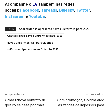
Acompanhe o
EG
também nas redes
sociais:
Facebook
,
Threads
,
Bluesky
,
Twitter
,
Instagram
e
Youtube
.
TAGS
Aparecidense apresenta novos uniformes para 2025
Aparecidense novos uniformes para 2025
Novos uniformes da Aparecidense
uniformes Aparecidense Goianão 2025
Facebook
Twitter
Pinterest
W
Artigo anterior
Próximo artigo
Goiás renova contrato de
Com promoção, Goiânia abre
goleiro da base por mais
as vendas de ingressos para