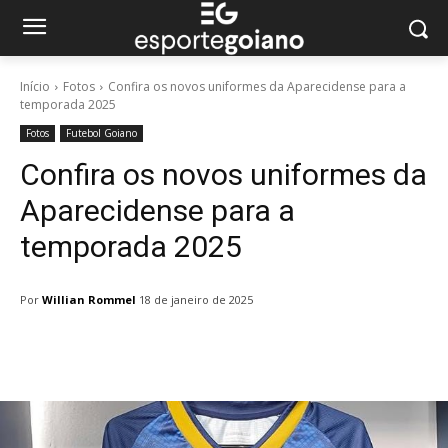
Início
Fotos
Confira os novos uniformes da Aparecidense para a
temporada 2025
Fotos
Futebol Goiano
Confira os novos uniformes da
Aparecidense para a
temporada 2025
Por
Willian Rommel
18 de janeiro de 2025
Facebook
Twitter
Pinterest
W