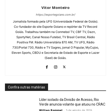
Vitor Monteiro
https://esportegoiano.com.br/
Jornalista formado pela UFG (Universidade Federal de Goiás).
Co-fundador do site Esporte Goiano e repórter da TV Record
Goiás. Trabalhou também na Conmebol TV, CBF TV, Dazn,
SportyNet, Canal Nosso Futebol, TV Brasil Central, Rádio
Positiva FM. Rádio Universitária 870 AM, TV UFG, Rádio
730/Portal 730, Rádio e TV Sagres, jornal O Popular, MyCujoo,
Eleven Sports, CBDU e Secretaria de Estado de Esporte e Lazer
(Seel) de Goiás.
Confira outras matérias
Líder isolado da Divisão de Acesso, Rio
Verde anuncia volante que atuou no CRAC
Willian Rommel
-
5 de agosto de 2026