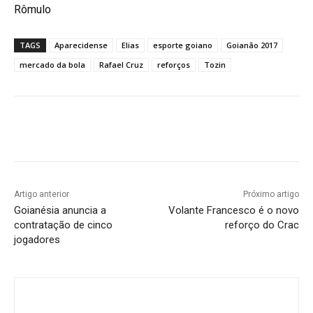
Rômulo
TAGS
Aparecidense
Elias
esporte goiano
Goianão 2017
mercado da bola
Rafael Cruz
reforços
Tozin
Facebook
Twitter
Pinterest
W
Artigo anterior
Próximo artigo
Goianésia anuncia a
Volante Francesco é o novo
contratação de cinco
reforço do Crac
jogadores