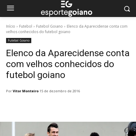
Início
Futebol
Futebol Goiano
Elenco da Aparecidense conta com
velhos conhecidos do futebol goiano
Futebol Goiano
Elenco da Aparecidense conta
com velhos conhecidos do
futebol goiano
Por
Vitor Monteiro
15 de dezembro de 2016
Facebook
Twitter
Pinterest
W