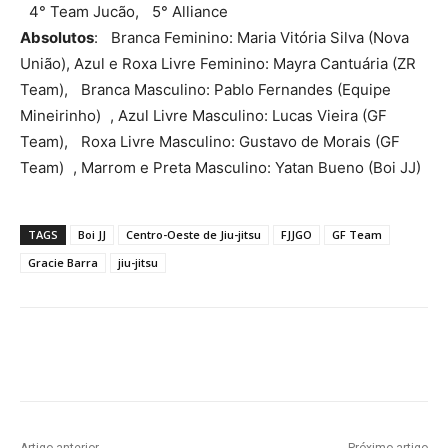
4° Team Jucão, 5° Alliance
Absolutos
: Branca Feminino: Maria Vitória Silva (Nova
União), Azul e Roxa Livre Feminino: Mayra Cantuária (ZR
Team), Branca Masculino: Pablo Fernandes (Equipe
Mineirinho) , Azul Livre Masculino: Lucas Vieira (GF
Team), Roxa Livre Masculino: Gustavo de Morais (GF
Team) , Marrom e Preta Masculino: Yatan Bueno (Boi JJ)
TAGS
Boi JJ
Centro-Oeste de Jiu-jitsu
FJJGO
GF Team
Gracie Barra
jiu-jitsu
Facebook
Twitter
Pinterest
W