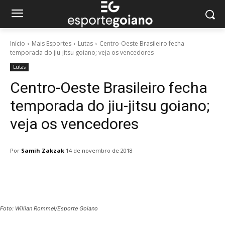
Início
Mais Esportes
Lutas
Centro-Oeste Brasileiro fecha
temporada do jiu-jitsu goiano; veja os vencedores
Lutas
Centro-Oeste Brasileiro fecha
temporada do jiu-jitsu goiano;
veja os vencedores
Por
Samih Zakzak
14 de novembro de 2018
Facebook
Twitter
Pinterest
W
Foto: Willian Rommel/Esporte Goiano