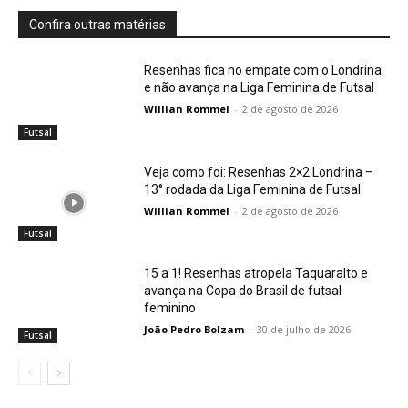
Confira outras matérias
Resenhas fica no empate com o Londrina
e não avança na Liga Feminina de Futsal
Willian Rommel
-
2 de agosto de 2026
Futsal
Veja como foi: Resenhas 2×2 Londrina –
13° rodada da Liga Feminina de Futsal
Willian Rommel
-
2 de agosto de 2026
Futsal
15 a 1! Resenhas atropela Taquaralto e
avança na Copa do Brasil de futsal
feminino
João Pedro Bolzam
-
30 de julho de 2026
Futsal