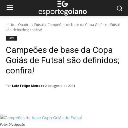
Início
Quadra
Futsal
Campeões de base da Copa Goiás de Futsal
são definidos; confira!
Futsal
Campeões de base da Copa
Goiás de Futsal são definidos;
confira!
Por
Luiz Felipe Mendes
2 de agosto de 2021
Facebook
Twitter
Pinterest
W
Foto: Divulgação