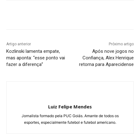
Facebook
Twitter
Pinterest
W
Artigo anterior
Próximo artigo
Kozlinski lamenta empate,
Após nove jogos no
mas aponta: “esse ponto vai
Confiança, Alex Henrique
fazer a diferença”
retorna para Aparecidense
Luiz Felipe Mendes
Jornalista formado pela PUC Goiás. Amante de todos os
esportes, especialmente futebol e futebol americano.