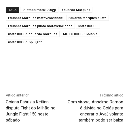
TAGS
2ª etapa moto1000gp
Eduardo Marques
Eduardo Marques motovelocidade
Eduardo Marques piloto
Eduardo Marques piloto motovelocidade
Moto1000GP
moto1000Gp eduardo marques
MOTO1000GP Goiânia
moto1000Gp Gp Light
Facebook
Twitter
Pinterest
W
Artigo anterior
Próximo artigo
Goiana Fabrizia Ketlinn
Com virose, Anselmo Ramon
disputa Fight do Milhão no
é dúvida no Goiás para
Jungle Fight 150 neste
encarar o Avaí; volante
sábado
também pode ser baixa