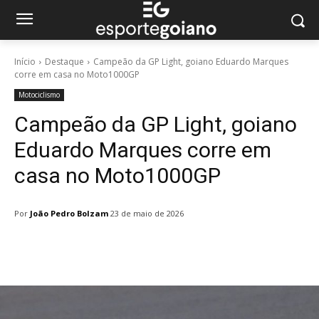
Início
Destaque
Campeão da GP Light, goiano Eduardo Marques
corre em casa no Moto1000GP
Motociclismo
Campeão da GP Light, goiano
Eduardo Marques corre em
casa no Moto1000GP
Por
João Pedro Bolzam
23 de maio de 2026
Facebook
Twitter
Pinterest
W