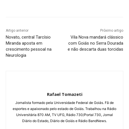
Facebook
Twitter
Pinterest
W
Artigo anterior
Próximo artigo
Novato, central Tarcísio
Vila Nova mandará clássico
Miranda aposta em
com Goiás no Serra Dourada
crescimento pessoal na
e não descarta duas torcidas
Neurologia
Rafael Tomazeti
Jornalista formado pela Universidade Federal de Goiás. Fã de
esportes e apaixonado pelo estado de Goiás. Trabalhou na Rádio
Universitária 870 AM, TV UFG, Rádio 730/Portal 730, Jornal
Diário do Estado, Diário de Goiás e Rádio BandNews.