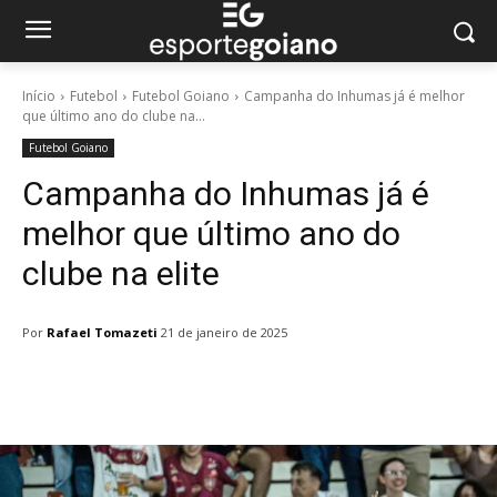
Início
Futebol
Futebol Goiano
Campanha do Inhumas já é melhor
que último ano do clube na...
Futebol Goiano
Campanha do Inhumas já é
melhor que último ano do
clube na elite
Por
Rafael Tomazeti
21 de janeiro de 2025
Facebook
Twitter
Pinterest
W