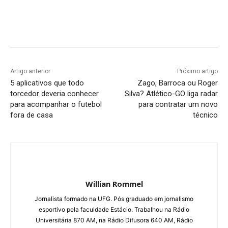
Facebook
Twitter
Pinterest
W
Artigo anterior
Próximo artigo
5 aplicativos que todo
Zago, Barroca ou Roger
torcedor deveria conhecer
Silva? Atlético-GO liga radar
para acompanhar o futebol
para contratar um novo
fora de casa
técnico
Willian Rommel
Jornalista formado na UFG. Pós graduado em jornalismo
esportivo pela faculdade Estácio. Trabalhou na Rádio
Universitária 870 AM, na Rádio Difusora 640 AM, Rádio