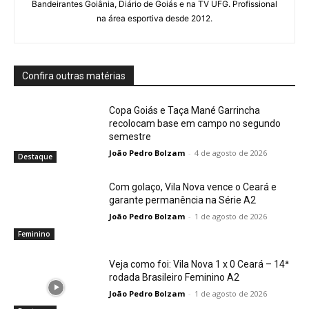
Bandeirantes Goiânia, Diário de Goiás e na TV UFG. Profissional
na área esportiva desde 2012.
Confira outras matérias
Copa Goiás e Taça Mané Garrincha
recolocam base em campo no segundo
semestre
João Pedro Bolzam
-
4 de agosto de 2026
Destaque
Com golaço, Vila Nova vence o Ceará e
garante permanência na Série A2
João Pedro Bolzam
-
1 de agosto de 2026
Feminino
Veja como foi: Vila Nova 1 x 0 Ceará – 14ª
rodada Brasileiro Feminino A2
João Pedro Bolzam
-
1 de agosto de 2026