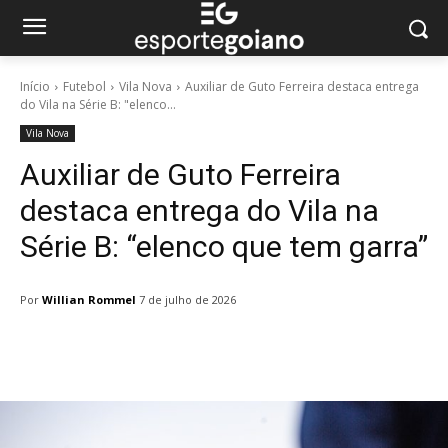
Início
Futebol
Vila Nova
Auxiliar de Guto Ferreira destaca entrega
do Vila na Série B: "elenco...
Vila Nova
Auxiliar de Guto Ferreira
destaca entrega do Vila na
Série B: “elenco que tem garra”
Por
Willian Rommel
7 de julho de 2026
Facebook
Twitter
Pinterest
W