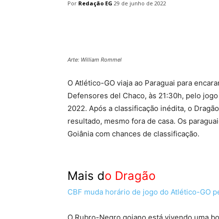
Por
Redação EG
29 de junho de 2022
Facebook
Twitter
Pin
Arte: William Rommel
O Atlético-GO viaja ao Paraguai para encarar
Defensores del Chaco, às 21:30h, pelo jogo
2022. Após a classificação inédita, o Drag
resultado, mesmo fora de casa. Os paraguaio
Goiânia com chances de classificação.
Mais d
o Dragão
CBF muda horário de jogo do Atlético-GO pe
O Rubro-Negro goiano está vivendo uma boa 