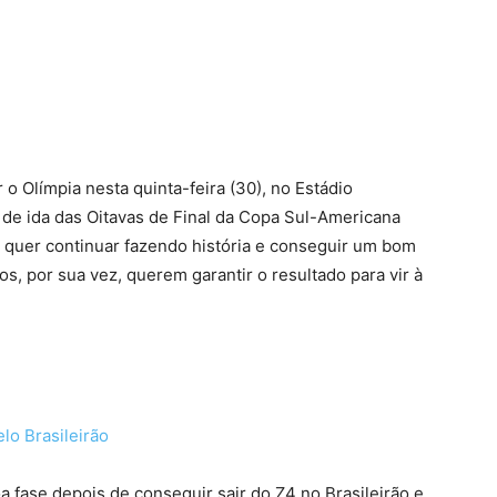
terest
WhatsApp
 o Olímpia nesta quinta-feira (30), no Estádio
 de ida das Oitavas de Final da Copa Sul-Americana
ão quer continuar fazendo história e conseguir um bom
s, por sua vez, querem garantir o resultado para vir à
lo Brasileirão
fase depois de conseguir sair do Z4 no Brasileirão e