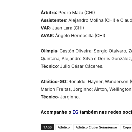
Árbitro
: Pedro Maza (CHI)
Assistentes
: Alejandro Molina (CHI) e Claud
VAR
: Juan Lara (CHI)
AVAR
: Ângelo Hermosilla (CHI)
Olímpia
: Gastón Oliveira; Sergio Otalvaro, 
Quintana, Alejandro Silva e Derlis Gonzále
Técnico
: Julio César Cáceres.
Atlético-GO:
Ronaldo; Hayner, Wanderson (G
Marlon Freitas, Jorginho; Airton, Wellington
Técnico
: Jorginho.
Acompanhe o
EG
também nas redes soci
TAGS
Atlético
Atlético Clube Goianiense
Copa