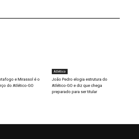
Atlético
otafogo e Mirassol é o
João Pedro elogia estrutura do
rço do Atlético-GO
Atlético-GO e diz que chega
preparado para ser titular