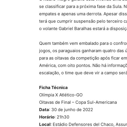
se classificar para a próxima fase da Sula. N
empates e apenas uma derrota. Apesar disso
terá que cumprir suspensão pelo terceiro ca
o volante Gabriel Baralhas estará a disposi
Quem também vem embalado para o confront
jogos, os paraguaios ganharam quatro das ú
para as oitavas da competição após ficar e
América, com oito pontos. Não há informaç
escalação, o time que deve vir a campo se
Ficha Técnica
Olímpia X Atlético-GO
Oitavas de Final – Copa Sul-Americana
Data
: 30 de junho de 2022
Horário
: 21h30
Local
: Estádio Defensores del Chaco, Assu