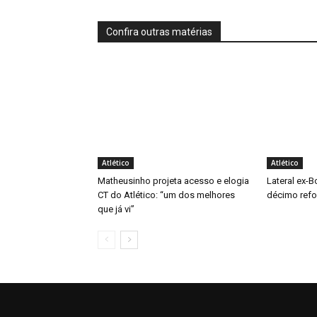
Confira outras matérias
Atlético
Atlético
Matheusinho projeta acesso e elogia
Lateral ex-B
CT do Atlético: “um dos melhores
décimo refo
que já vi”