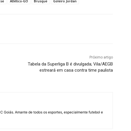
nse
Atlético-GO
Brusque
Goleiro Jordan
terest
WhatsApp
Próximo artigo
Tabela da Superliga B é divulgada; Vila/AEGB
estreará em casa contra time paulista
UC Goiás. Amante de todos os esportes, especialmente futebol e