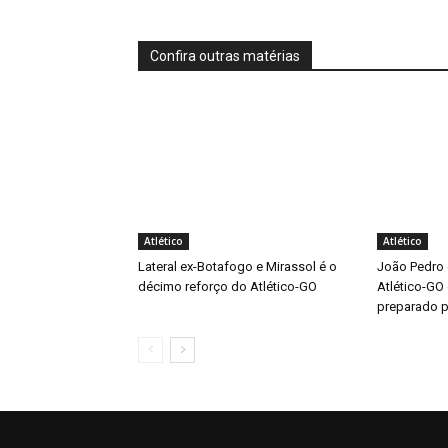
Confira outras matérias
Atlético
Atlético
Lateral ex-Botafogo e Mirassol é o
João Pedro 
décimo reforço do Atlético-GO
Atlético-GO
preparado pa