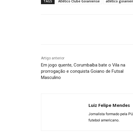
TAGS
Atlético Clube Goianiense
atlético goianie
Facebook
Twitter
Pin
Artigo anterior
Em jogo quente, Corumbaíba bate o Vila na
prorrogação e conquista Goiano de Futsal
Masculino
Luiz Felipe Mendes
Jornalista formado pela P
futebol americano.