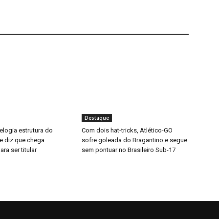
Destaque
elogia estrutura do
Com dois hat-tricks, Atlético-GO
 e diz que chega
sofre goleada do Bragantino e segue
ra ser titular
sem pontuar no Brasileiro Sub-17