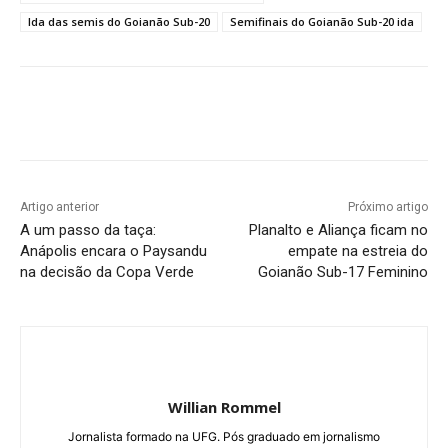
Ida das semis do Goianão Sub-20
Semifinais do Goianão Sub-20 ida
Facebook
Twitter
Pinterest
W
Artigo anterior
Próximo artigo
A um passo da taça:
Planalto e Aliança ficam no
Anápolis encara o Paysandu
empate na estreia do
na decisão da Copa Verde
Goianão Sub-17 Feminino
Willian Rommel
Jornalista formado na UFG. Pós graduado em jornalismo