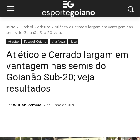
Início
Futebol
Atlético
Atlético e Cerrado largam em vantagem nas
semis do Goianão Sub-20; veja...
Atlético
Futebol Goiano
Vila Nova
Base
Atlético e Cerrado largam em
vantagem nas semis do
Goianão Sub-20; veja
resultados
Por
Willian Rommel
7 de junho de 2026
Facebook
Twitter
Pinterest
W