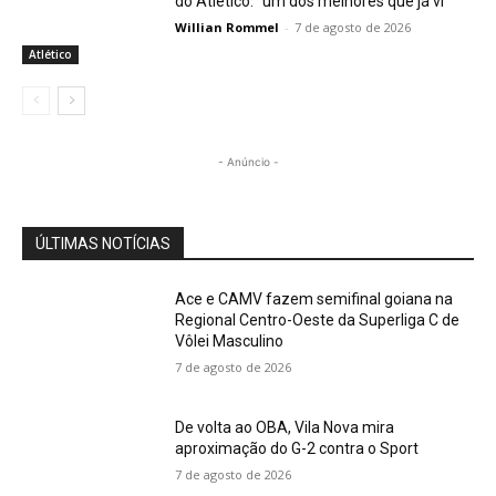
do Atlético: “um dos melhores que já vi”
Willian Rommel
-
7 de agosto de 2026
Atlético
- Anúncio -
ÚLTIMAS NOTÍCIAS
Ace e CAMV fazem semifinal goiana na
Regional Centro-Oeste da Superliga C de
Vôlei Masculino
7 de agosto de 2026
De volta ao OBA, Vila Nova mira
aproximação do G-2 contra o Sport
7 de agosto de 2026