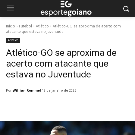
Início
Futebol
Atlético
Atlético-GO se aproxima de acerto com
atacante que estava no Juventude
Atlético
Atlético-GO se aproxima de
acerto com atacante que
estava no Juventude
Por
Willian Rommel
18 de janeiro de 2025
Facebook
Twitter
Pinterest
W