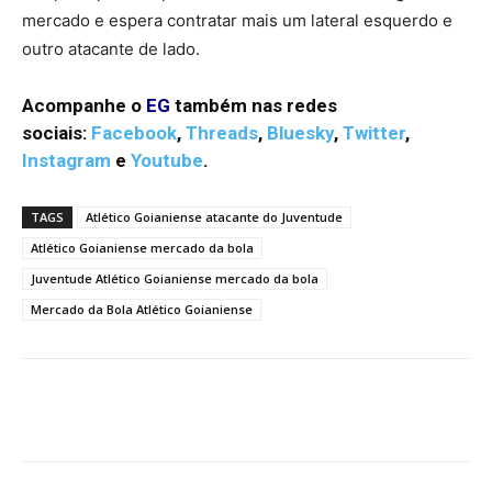
mercado e espera contratar mais um lateral esquerdo e
outro atacante de lado.
Acompanhe o
EG
também nas redes
sociais:
Facebook
,
Threads
,
Bluesky
,
Twitter
,
Instagram
e
Youtube
.
TAGS
Atlético Goianiense atacante do Juventude
Atlético Goianiense mercado da bola
Juventude Atlético Goianiense mercado da bola
Mercado da Bola Atlético Goianiense
Facebook
Twitter
Pinterest
W