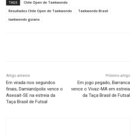
TAGS
Chile Open de Taekwondo
Resultados Chile Open de Taekwondo
Taekwondo Brasil
taekwondo goiano
Facebook
Twitter
Pinterest
W
Artigo anterior
Próximo artigo
Em virada nos segundos
Em jogo pegado, Barranca
finais, Damianópolis vence o
vence o Vivaz-MA em estreia
Asesait-SE na estreia da
da Taça Brasil de Futsal
Taça Brasil de Futsal