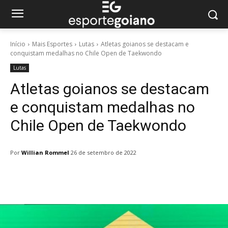
Início
Mais Esportes
Lutas
Atletas goianos se destacam e
conquistam medalhas no Chile Open de Taekwondo
Lutas
Atletas goianos se destacam
e conquistam medalhas no
Chile Open de Taekwondo
Por
Willian Rommel
26 de setembro de 2022
Facebook
Twitter
Pinterest
W