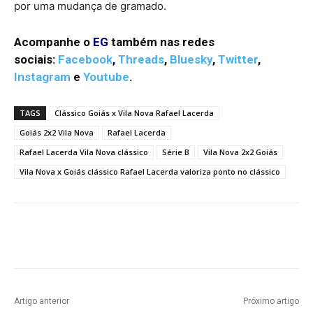
por uma mudança de gramado.
Acompanhe o
EG
também nas redes
sociais:
Facebook
,
Threads
,
Bluesky
,
Twitter
,
Instagram
e
Youtube
.
TAGS
Clássico Goiás x Vila Nova Rafael Lacerda
Goiás 2x2 Vila Nova
Rafael Lacerda
Rafael Lacerda Vila Nova clássico
Série B
Vila Nova 2x2 Goiás
Vila Nova x Goiás clássico Rafael Lacerda valoriza ponto no clássico
Facebook
Twitter
Pinterest
W
Artigo anterior
Próximo artigo