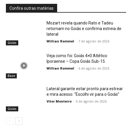
Confira outras matérias
Mozart revela quando Rato e Tadeu
retornam no Goiás e confirma estreia de
lateral
Willian Rommel
-
7 de agosto de 2026
Goiás
Veja como foi: Goiás 4×0 Atlético
Iporaense – Copa Goiás Sub-15
Willian Rommel
-
6 de agosto de 2026
Base
Lateral garante estar pronto para estrear
e mira acesso: “Escolhi vir para o Goiás”
Vitor Monteiro
-
6 de agosto de 2026
Goiás