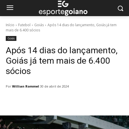
Início
Futebol
Goiás
Após 14 dias do lançamento, Goiás já tem
mais de 6.400 sócios
Goiás
Após 14 dias do lançamento,
Goiás já tem mais de 6.400
sócios
Por
Willian Rommel
30 de abril de 2024
Facebook
Twitter
Pinterest
W