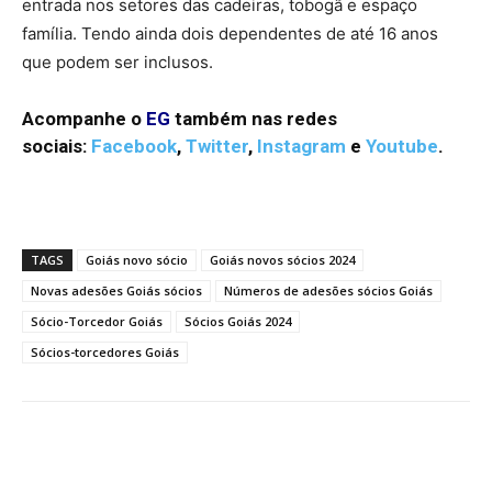
entrada nos setores das cadeiras, tobogã e espaço
família. Tendo ainda dois dependentes de até 16 anos
que podem ser inclusos.
Acompanhe o
EG
também nas redes
sociais:
Facebook
,
Twitter
,
Instagram
e
Youtube
.
TAGS
Goiás novo sócio
Goiás novos sócios 2024
Novas adesões Goiás sócios
Números de adesões sócios Goiás
Sócio-Torcedor Goiás
Sócios Goiás 2024
Sócios-torcedores Goiás
Facebook
Twitter
Pinterest
W