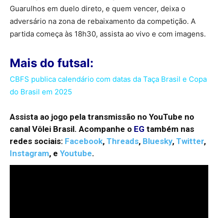
Guarulhos em duelo direto, e quem vencer, deixa o
adversário na zona de rebaixamento da competição. A
partida começa às 18h30, assista ao vivo e com imagens.
Mais do futsal:
CBFS publica calendário com datas da Taça Brasil e Copa
do Brasil em 2025
Assista ao jogo pela transmissão no YouTube no
canal Vôlei Brasil. Acompanhe o
EG
também nas
redes sociais:
Facebook
,
Threads
,
Bluesky
,
Twitter
,
Instagram
,
e
Youtube
.