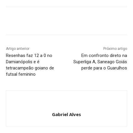
Facebook
Twitter
Pinterest
W
Artigo anterior
Próximo artigo
Resenhas faz 12 a 0 no
Em confronto direto na
Damianópolis e é
Superliga A, Saneago Goiás
tetracampeão goiano de
perde para o Guarulhos
futsal feminino
Gabriel Alves