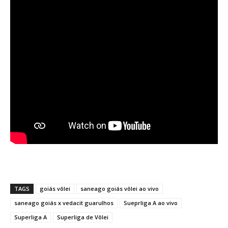
TAGS
goiás vôlei
saneago goiás vôlei ao vivo
saneago goiás x vedacit guarulhos
Sueprliga A ao vivo
Superliga A
Superliga de Vôlei