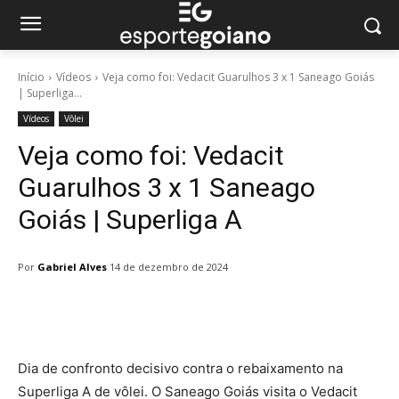
Início
Vídeos
Veja como foi: Vedacit Guarulhos 3 x 1 Saneago Goiás
| Superliga...
Vídeos
Vôlei
Veja como foi: Vedacit
Guarulhos 3 x 1 Saneago
Goiás | Superliga A
Por
Gabriel Alves
14 de dezembro de 2024
Facebook
Twitter
Pinterest
W
Dia de confronto decisivo contra o rebaixamento na
Superliga A de vôlei. O Saneago Goiás visita o Vedacit