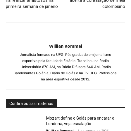
irá realizar amistosos na
acerta a contatação de meia
primeira semana de janeiro
colombiano
Willian Rommel
Jornalista formado na UFG. Pós graduado em jornalismo
esportivo pela faculdade Estácio. Trabalhou na Rádio
Universitária 870 AM, na Rádio Difusora 640 AM, Rádio
Bandeirantes Goiânia, Diário de Goiás e na TV UFG. Profissional
na área esportiva desde 2012.
Confira outras matérias
Mozart define o Goiás para encarar o
Londrina; veja escalação
Willian Rommel
-
8 de agosto de 2026