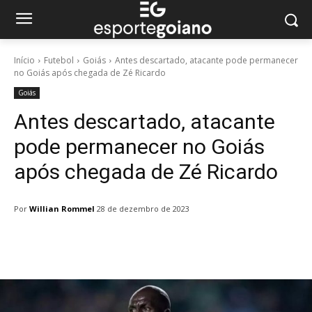
Início
Futebol
Goiás
Antes descartado, atacante pode permanecer
no Goiás após chegada de Zé Ricardo
Goiás
Antes descartado, atacante
pode permanecer no Goiás
após chegada de Zé Ricardo
Por
Willian Rommel
28 de dezembro de 2023
Facebook
Twitter
Pinterest
W