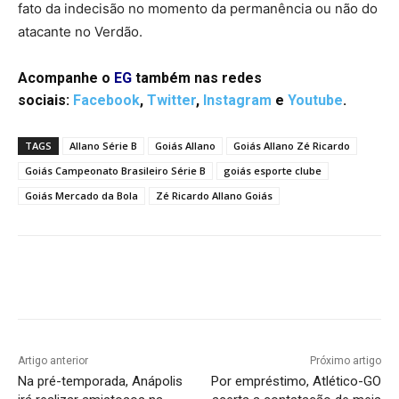
fato da indecisão no momento da permanência ou não do
atacante no Verdão.
Acompanhe o
EG
também nas redes
sociais:
Facebook
,
Twitter
,
Instagram
e
Youtube
.
TAGS
Allano Série B
Goiás Allano
Goiás Allano Zé Ricardo
Goiás Campeonato Brasileiro Série B
goiás esporte clube
Goiás Mercado da Bola
Zé Ricardo Allano Goiás
Facebook
Twitter
Pinterest
W
Artigo anterior
Próximo artigo
Na pré-temporada, Anápolis
Por empréstimo, Atlético-GO