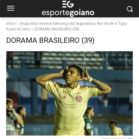
Início
Anapolina retoma liderança da Segundona; Rio Verde e Tupy
ficam no zero
DORAMA BRASILEIRO (39)
DORAMA BRASILEIRO (39)