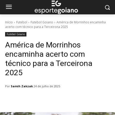
Início
Futebol
Futebol Goiano
América de Morrinhos encaminha
acerto com técnico para a Terceirona 2025
Futebol Goiano
América de Morrinhos
encaminha acerto com
técnico para a Terceirona
2025
Por
Samih Zakzak
24 de julho de 2025
Facebook
Twitter
Pinterest
W