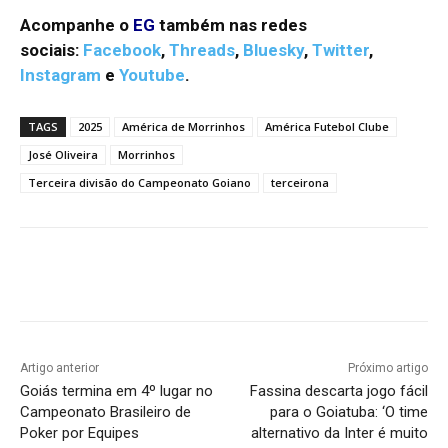
Acompanhe o
EG
também nas redes
sociais:
Facebook
,
Threads
,
Bluesky
,
Twitter
,
Instagram
e
Youtube
.
TAGS
2025
América de Morrinhos
América Futebol Clube
José Oliveira
Morrinhos
Terceira divisão do Campeonato Goiano
terceirona
Facebook
Twitter
Pinterest
W
Artigo anterior
Próximo artigo
Goiás termina em 4º lugar no
Fassina descarta jogo fácil
Campeonato Brasileiro de
para o Goiatuba: ‘O time
Poker por Equipes
alternativo da Inter é muito